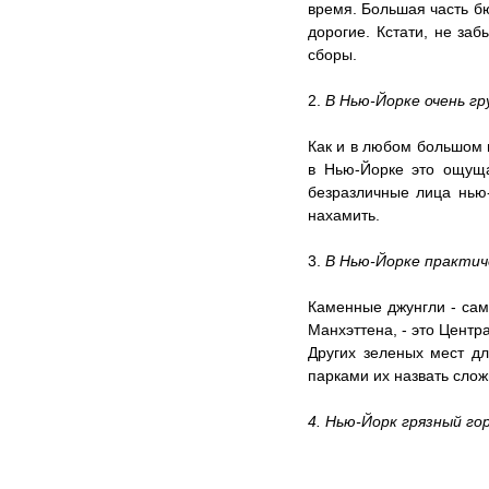
время. Большая часть бю
дорогие. Кстати, не за
сборы.
2. 
В Нью-Йорке очень г
Как и в любом большом г
в Нью-Йорке это ощуща
безразличные лица нью-
нахамить. 
3.
 В Нью-Йорке практи
Каменные джунгли - сам
Манхэттена, - это Центр
Других зеленых мест дл
парками их назвать слож
4. Нью-Йорк грязный го