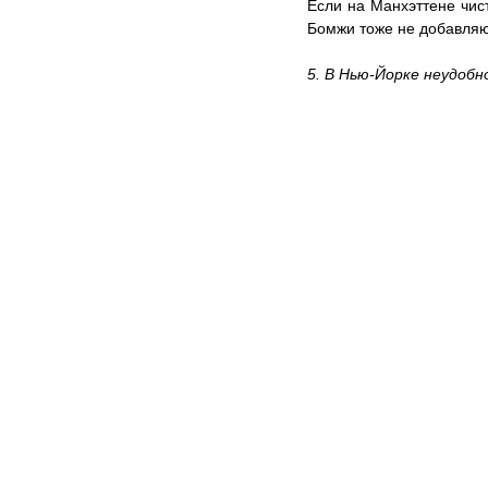
Если на Манхэттене чист
Бомжи тоже не добавляют
5. В Нью-Йорке неудобн