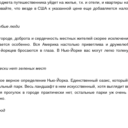
джета путешественника уйдет на жилье, т.к. и отели, и квартиры н
бывайте, что везде в США к указанной цене еще добавляется нало
рубые люди
ороде, доброта и сердечность местных жителей скорее исключение
ется особенно. Вся Америка настолько приветлива и дружелюб
йоркцев бросаются в глаза. В Нью-Йорке вас могут легко толкну
чески нет зеленых мест
ое верное определение Нью-Йорка. Единственный оазис, который
альный парк. Весь ландшафт в нем искусственный, хотя выглядит вп
я прогулок в городе практически нет, остальные парки уж очень
но. 
род