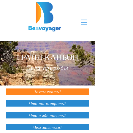
ГРАНД КАНЬОН
Сила природы
Зачем ехать?
Что посмотреть?
Что и где поесть?
Чем заняться?