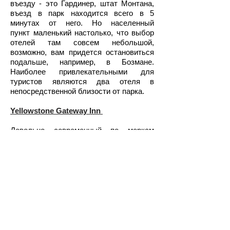
въезду - это Гардинер, штат Монтана,
въезд в парк находится всего в 5
минутах от него. Но населенный
пункт маленький настолько, что выбор
отелей там совсем небольшой,
возможно, вам придется остановиться
подальше, например, в Бозмане.
Наиболее привлекательными для
туристов являются два отеля в
непосредственной близости от парка.
Yellowstone Gateway Inn
Довольно современный по меркам
окрестностей парка Йеллоустоун отель
и находящийся буквально в двух
минутах езды от Северного въезда в
парк.
Yellowstone Basin Inn
Отель расположен чуть севернее
самого городка Гардинер, но все равно
не более чем в 10 минутах езды от