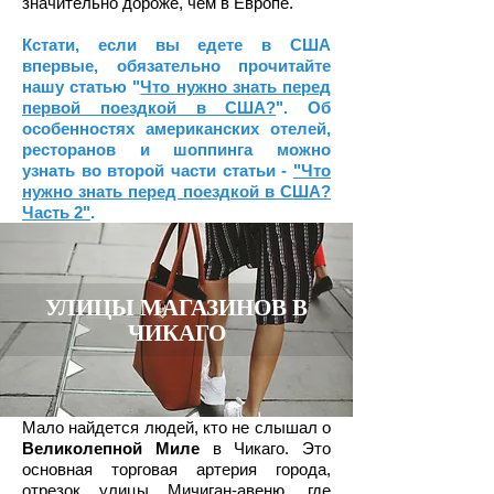
значительно дороже, чем в Европе.
Кстати, если вы едете в США
впервые, обязательно прочитайте
нашу статью "
Что нужно знать перед
первой поездкой в США?
". Об
особенностях американских отелей,
ресторанов и шоппинга можно
узнать
во второй части статьи -
"Что
нужно знать перед поездкой в США?
Часть 2"
.
УЛИЦЫ МАГАЗИНОВ В
ЧИКАГО
Мало найдется людей, кто не слышал о
Великолепной Миле
в Чикаго. Это
основная торговая артерия города,
отрезок улицы Мичиган-авеню, где