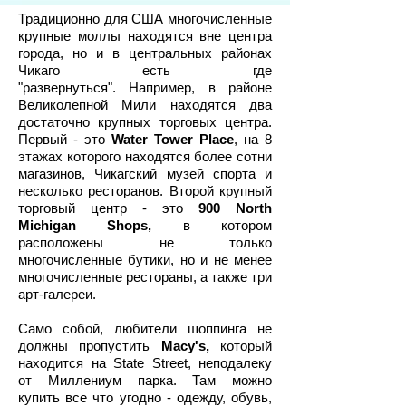
Традиционно для США многочисленные
крупные моллы находятся вне центра
города, но и в центральных районах
Чикаго есть где
"развернуться". Например, в районе
Великолепной Мили находятся два
достаточно крупных торговых центра.
Первый - это
Water Tower Place
, на 8
этажах которого находятся более сотни
магазинов, Чикагский музей спорта и
несколько ресторанов. Второй крупный
торговый центр - это
900 North
Michigan Shops,
в котором
расположены не только
многочисленные бутики, но и не менее
многочисленные рестораны, а также три
арт-галереи.
Само собой, любители шоппинга не
должны пропустить
Macy's,
который
находится на State Street, неподалеку
от Миллениум парка. Там можно
купить все что угодно - одежду, обувь,