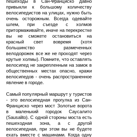
пешеходы в Сан-Франциско давно
привыкли к большому количеству
велосипедистов на улицах, нужно быть
очень осторожным. Всегда одевайте
шлем, при съезде с холмов
притормаживайте, иначе на перекрестке
вы не сможете остановиться на
красный свет вовремя (хотя
большинство размеченных
велодорожек все же не проходят через
крутые холмы). Помните, что оставлять
велосипед не закрепленным на замок в
общественных местах опасно, кражи
велосипедов - очень распространенное
явление в городе.
Самый популярный маршрут у туристов
- это велосипедная прогулка из Сан-
Франциско через мост Золотые ворота
в маленький городок Саусалито
(Sausalito). С одной стороны моста есть
пешеходная зона, а с другой
велосипедная, при этом вы не будете
ехать вместе с машинами. Когда одну