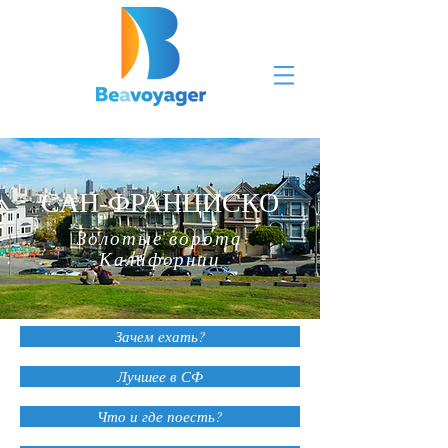
САН-ФРАНЦИСКО
Золотые ворота
Калифорнии
Зачем ехать?
Лучшее в СФ
Что и где поесть?