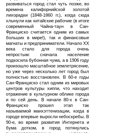
развиваться город стал чуть позже, во
времена калифорнийской золотой
лихорадки
(1848-1860
гг.), когда сюда
хлынули как китайские рабочие (в итоге
современный Чайна-таун в Сан-
Франциско считается одним из самых
больших в мире!), так и финансовые
магнаты и предприниматели. Начало XX
века стало для города очень
непростым: сначала население
подкосила бубонная чума, а в 1906 году
произошло масштабное землетрясение,
но уже через несколько лет город был
полностью восстановлен. В 60-е годы
Сан-Франциско стал одним из мировых
центров культуры хиппи, что находит
отражение в культурном облике города
и по сей день. В начале 80-х в Сан-
Франциско прошел этап так
называемой манхэттенизации, когда в
городе впервые выросли небоскребы. В
90-е, во время развития Интернета и
бума дотком, в город потянулись