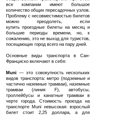
все компании имеют большое
количество общих пересадочных узлов.
Проблему с несовместимостью билетов
можно преодолеть, если
купить проездные билеты на месяц и
большие периоды времени, но, к
сожалению, это не выход для туристов,
посещающих город всего на пару дней.
Основные виды транспорта в Сан-
Франциско включают в себя:
Muni
— это совокупность нескольких
видов транспорта: метро (подземные и
частично наземные трамваи), наземные
трамваи (линия F), автобусы,
троллейбусы и канатные трамваи в
черте города. Стоимость проезда на
транспорте Muni невысокая: взрослый
билет стоит 2,25 доллара, а для
льготных пассажиров – 0,75 долларов.
Кабельные трамваи стоят целых 6
долларов. Если вы хотите сэкономить,