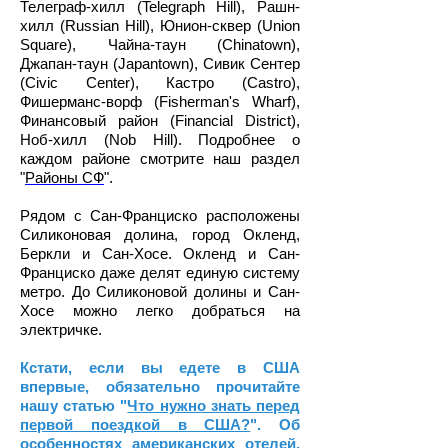
Телеграф-хилл (Telegraph Hill), Рашн-
хилл (Russian Hill), Юнион-сквер (Union
Square), Чайна-таун (Chinatown),
Джапан-таун (Japantown), Сивик Сентер
(Civic Center), Кастро (Castro),
Фишерманс-ворф (Fisherman's Wharf),
Финансовый район (Financial District),
Ноб-хилл (Nob Hill). Подробнее о
каждом районе смотрите наш раздел
"
Районы СФ
".
Рядом с Сан-Франциско расположены
Силиконовая долина, город Окленд,
Беркли и Сан-Хосе. Окленд и Сан-
Франциско даже делят единую систему
метро. До Силиконовой долины и Сан-
Хосе можно легко добраться на
электричке.
Кстати, если вы едете в США
впервые, обязательно прочитайте
нашу статью "
Что нужно знать перед
первой поездкой в США?
". Об
особенностях американских отелей,